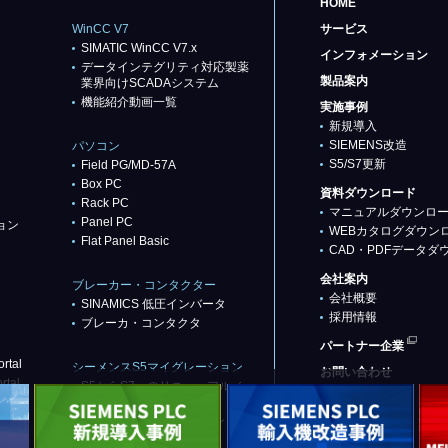
HOME
WinCC V7
サービス
SIMATIC WinCC V7.x
インフォメーション
データインテグリティ対応製薬
製品案内
業界向けSCADAシステム
機能紹介動画一覧
実施事例
新規導入
SIEMENS改造
パソコン
S5/S7更新
Field PG/MD-57A
Box PC
資料ダウンロード
Rack PC
マニュアルダウンロ
Panel PC
ョン
WEBカタログダウン
Flat Panel Basic
CAD・PDFデータダ
会社案内
ブレーカー・コンタクター
会社概要
SINAMICS 低圧インバータ
採用情報
ブレーカ・コンタクタ
パートナー企業
rtal
シーメンスS5マイグレーション
お問い合わせ
rtal
S5からS7へのリニューアル／
リプレース
代替推奨品（基本パターン）