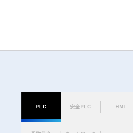
PLC
安全PLC
HMI