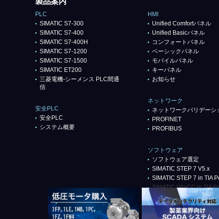
製品案内
PLC
HMI
SIMATIC S7-300
Unified Comfortパネル
SIMATIC S7-400
Unified Basicパネル
SIMATIC S7-400H
コンフォートパネル
SIMATIC S7-1200
ベーシックパネル
SIMATIC S7-1500
モバイルパネル
SIMATIC ET200
キーパネル
三菱電機-シーメンス PLC間通
お知らせ
信
ネットワーク
安全PLC
ネットワークバリデーシ
安全PLC
PROFlNET
システム概要
PROFIBUS
ソフトウェア
ソフトウェア選定
SIMATIC STEP 7 V5.x
SIMATIC STEP 7 in TIA Po
SIMATIC WinCC in TIA Po