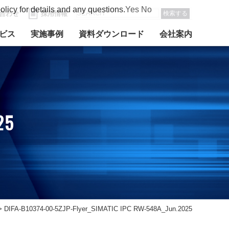
olicy for details and any questions.
Yes
No
合わせ
採用情報
検索する
ビス
実施事例
資料ダウンロード
会社案内
25
>
DIFA-B10374-00-5ZJP-Flyer_SIMATIC IPC RW-548A_Jun.2025