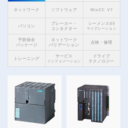
ネットワーク
ソフトウェア
WinCC V7
ブレーカー・
シーメンスS5
パソコン
コンタクター
マイグレーション
予防保全
ネットワーク
点検・修理
パッケージ
バリデーション
サービス
ドライブ
トレーニング
テクノロジー
インフォメーション