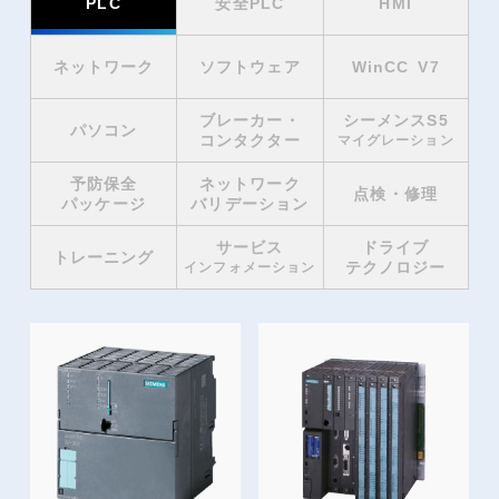
PLC
安全PLC
HMI
ネットワーク
ソフトウェア
WinCC V7
ブレーカー・
シーメンスS5
パソコン
コンタクター
マイグレーション
予防保全
ネットワーク
点検・修理
パッケージ
バリデーション
サービス
ドライブ
トレーニング
テクノロジー
インフォメーション