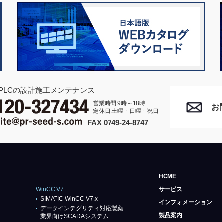
PLCの設計施工メンテナンス
営業時間 9時～18時
お
定休日 土曜・日曜・祝日
FAX 0749-24-8747
HOME
WinCC V7
サービス
SIMATIC WinCC V7.x
インフォメーション
データインテグリティ対応製薬
製品案内
業界向けSCADAシステム