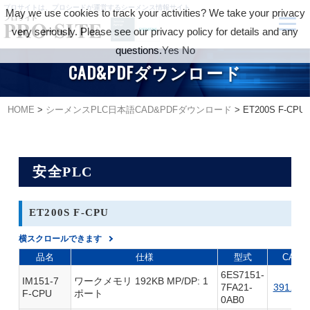
プロサイトは、プロシードが運営するシーメンス情報サイト
May we use cookies to track your activities? We take your privacy
very seriously. Please see our privacy policy for details and any
questions.
Yes
No
CAD&PDFダウンロード
HOME
>
シーメンスPLC日本語CAD&PDFダウンロード
>
ET200S F-CPU
安全PLC
ET200S F-CPU
横スクロールできます
品名
仕様
型式
CAD
6ES7151-
IM151-7
ワークメモリ 192KB MP/DP: 1
7FA21-
391.0K
F-CPU
ポート
0AB0