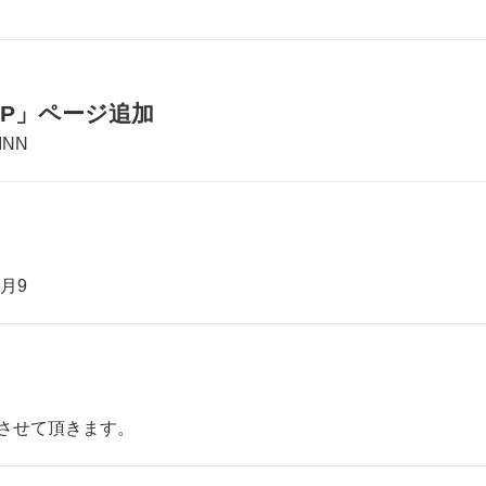
月
P,DP」ページ追加
INN
月9
させて頂きます。