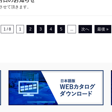
させて頂きます。
1 / 8
1
2
3
4
5
...
次へ
最後 »