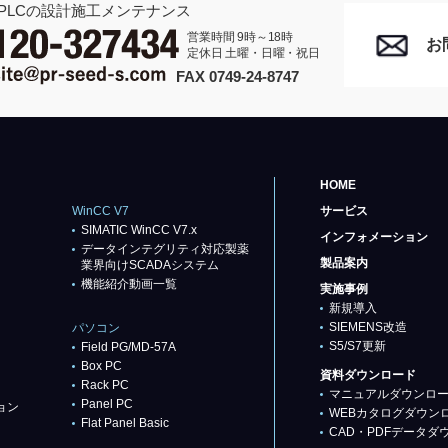
PLCの設計施工メンテナンス
営業時間 9時～18時
お
定休日 土曜・日曜・祝日
FAX 0749-24-8747
HOME
WinCC V7
サービス
SIMATIC WinCC V7.x
インフォメーション
データインテグリティ対応製薬
製品案内
業界向けSCADAシステム
機能紹介動画一覧
実施事例
新規導入
SIEMENS改造
パソコン
S5/S7更新
Field PG/MD-57A
Box PC
資料ダウンロード
Rack PC
マニュアルダウンロ
Panel PC
ョン
WEBカタログダウン
Flat Panel Basic
CAD・PDFデータダ