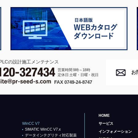
PLCの設計施工メンテナンス
営業時間 9時～18時
お
定休日 土曜・日曜・祝日
FAX 0749-24-8747
HOME
WinCC V7
サービス
SIMATIC WinCC V7.x
インフォメーション
データインテグリティ対応製薬