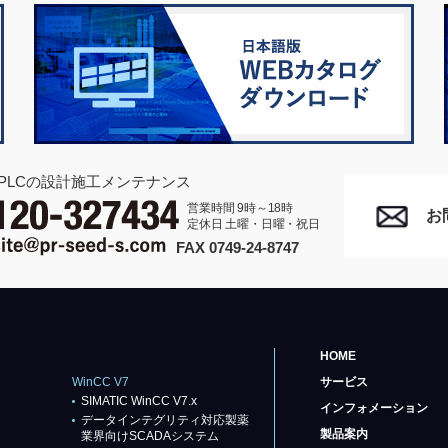
PLCの設計施工メンテナンス
営業時間 9時～18時
お
定休日 土曜・日曜・祝日
FAX 0749-24-8747
HOME
WinCC V7
サービス
SIMATIC WinCC V7.x
インフォメーション
データインテグリティ対応製薬
製品案内
業界向けSCADAシステム