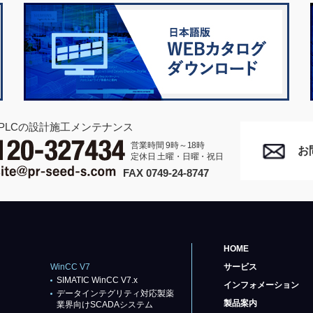
PLCの設計施工メンテナンス
営業時間 9時～18時
お
定休日 土曜・日曜・祝日
FAX 0749-24-8747
HOME
WinCC V7
サービス
SIMATIC WinCC V7.x
インフォメーション
データインテグリティ対応製薬
製品案内
業界向けSCADAシステム