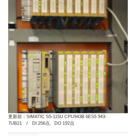
更新前：SIMATIC S5-115U CPU943B 6ES5 943-
7UB21 / DI 256点、DO 192点