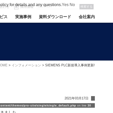
olicy for details and any questions.
Yes
No
合わせ
採用情報
検索する
ビス
実施事例
資料ダウンロード
会社案内
HOME
>
インフォメーション
>
SIEMENS PLC新規導入事例更新!
2021年03月17日
ntent/themes/pro-site/single/single_default.php
on line
30
だきました。