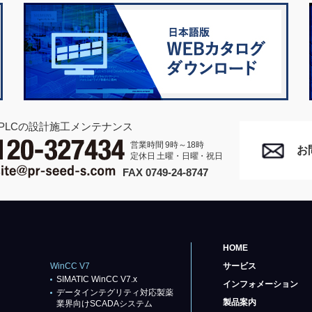
PLCの設計施工メンテナンス
営業時間 9時～18時
お
定休日 土曜・日曜・祝日
FAX 0749-24-8747
HOME
WinCC V7
サービス
SIMATIC WinCC V7.x
インフォメーション
データインテグリティ対応製薬
製品案内
業界向けSCADAシステム