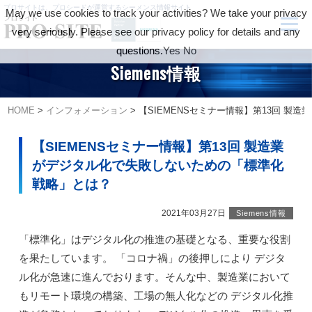
プロサイトは、プロシードが運営するシーメンス情報サイト
May we use cookies to track your activities? We take your privacy
very seriously. Please see our privacy policy for details and any
questions.
Yes
No
Siemens情報
HOME
>
インフォメーション
>
【SIEMENSセミナー情報】第13回 
【SIEMENSセミナー情報】第13回 製造業
がデジタル化で失敗しないための「標準化
戦略」とは？
2021年03月27日
Siemens情報
「標準化」はデジタル化の推進の基礎となる、重要な役割
を果たしています。 「コロナ禍」の後押しにより デジタ
ル化が急速に進んでおります。そんな中、製造業において
もリモート環境の構築、工場の無人化などの デジタル化推