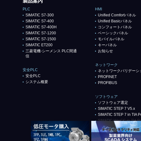
製品案内
PLC
HMI
SIMATIC S7-300
Unified Comfortパネル
SIMATIC S7-400
Unified Basicパネル
SIMATIC S7-400H
コンフォートパネル
SIMATIC S7-1200
ベーシックパネル
SIMATIC S7-1500
モバイルパネル
SIMATIC ET200
キーパネル
三菱電機-シーメンス PLC間通
お知らせ
信
ネットワーク
安全PLC
ネットワークバリデーシ
安全PLC
PROFlNET
システム概要
PROFIBUS
ソフトウェア
ソフトウェア選定
SIMATIC STEP 7 V5.x
SIMATIC STEP 7 in TIA Po
SIMATIC WinCC in TIA Po