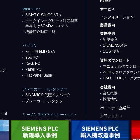
HOME
WinCC V7
サービス
SIMATIC WinCC V7.x
インフォメーション
データインテグリティ対応製薬
製品案内
業界向けSCADAシステム
機能紹介動画一覧
実施事例
新規導入
SIEMENS改造
パソコン
S5/S7更新
Field PG/MD-57A
Box PC
資料ダウンロード
Rack PC
マニュアルダウンロ
Panel PC
ョン
WEBカタログダウン
Flat Panel Basic
CAD・PDFデータダ
会社案内
ブレーカー・コンタクター
会社概要
SINAMICS 低圧インバータ
採用情報
ブレーカ・コンタクタ
パートナー企業
rtal
シーメンスS5マイグレーション
お問い合わせ
rtal
S5からS7へのリニューアル／
リプレース
代替推奨品（基本パターン）