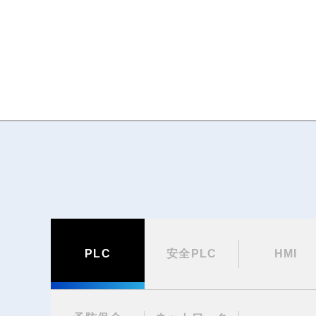
PLC
安全PLC
HMI