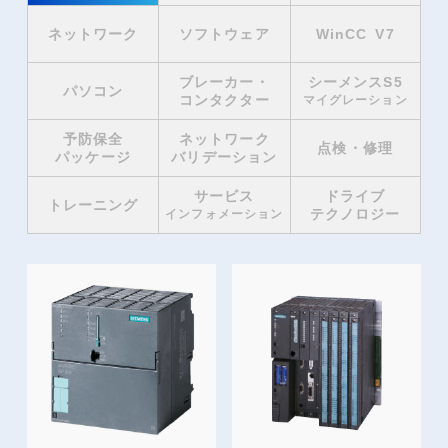
ネットワーク
ソフトウェア
WinCC V7
ブレーカー・
シーメンスS5
パソコン
コンタクター
マイグレーション
予防保全
ネットワーク
点検・修理
パッケージ
バリデーション
サービス
ドライブ
トレーニング
テクノロジー
インフォメーション