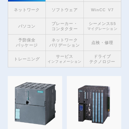
ネットワーク
ソフトウェア
WinCC V7
ブレーカー・
シーメンスS5
パソコン
コンタクター
マイグレーション
予防保全
ネットワーク
点検・修理
パッケージ
バリデーション
サービス
ドライブ
トレーニング
テクノロジー
インフォメーション