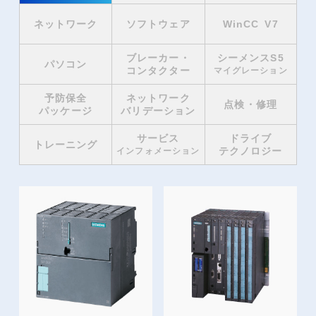
ネットワーク
ソフトウェア
WinCC V7
ブレーカー・
シーメンスS5
パソコン
コンタクター
マイグレーション
予防保全
ネットワーク
点検・修理
パッケージ
バリデーション
サービス
ドライブ
トレーニング
テクノロジー
インフォメーション