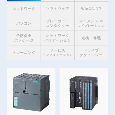
ネットワーク
ソフトウェア
WinCC V7
ブレーカー・
シーメンスS5
パソコン
コンタクター
マイグレーション
予防保全
ネットワーク
点検・修理
パッケージ
バリデーション
サービス
ドライブ
トレーニング
テクノロジー
インフォメーション