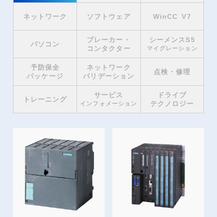
ネットワーク
ソフトウェア
WinCC V7
ブレーカー・
シーメンスS5
パソコン
コンタクター
マイグレーション
予防保全
ネットワーク
点検・修理
パッケージ
バリデーション
サービス
ドライブ
トレーニング
テクノロジー
インフォメーション