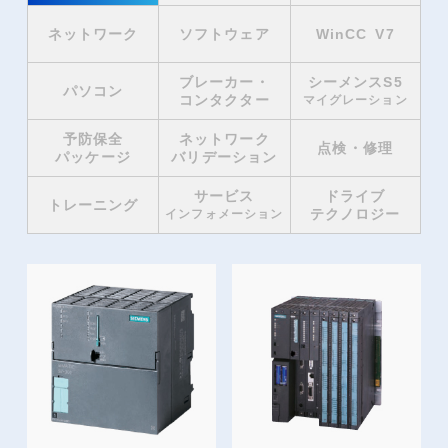
ネットワーク
ソフトウェア
WinCC V7
ブレーカー・
シーメンスS5
パソコン
コンタクター
マイグレーション
予防保全
ネットワーク
点検・修理
パッケージ
バリデーション
サービス
ドライブ
トレーニング
テクノロジー
インフォメーション