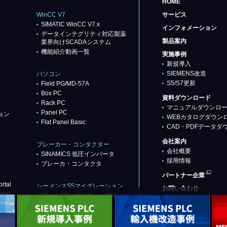
HOME
WinCC V7
サービス
SIMATIC WinCC V7.x
インフォメーション
データインテグリティ対応製薬
製品案内
業界向けSCADAシステム
機能紹介動画一覧
実施事例
新規導入
SIEMENS改造
パソコン
S5/S7更新
Field PG/MD-57A
Box PC
資料ダウンロード
Rack PC
マニュアルダウンロ
Panel PC
ョン
WEBカタログダウン
Flat Panel Basic
CAD・PDFデータダ
会社案内
ブレーカー・コンタクター
会社概要
SINAMICS 低圧インバータ
採用情報
ブレーカ・コンタクタ
パートナー企業
rtal
シーメンスS5マイグレーション
お問い合わせ
rtal
S5からS7へのリニューアル／
リプレース
代替推奨品（基本パターン）