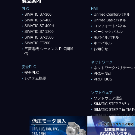
製品案内
PLC
HMI
SIMATIC S7-300
Unified Comfortパネル
SIMATIC S7-400
Unified Basicパネル
SIMATIC S7-400H
コンフォートパネル
SIMATIC S7-1200
ベーシックパネル
SIMATIC S7-1500
モバイルパネル
SIMATIC ET200
キーパネル
三菱電機-シーメンス PLC間通
お知らせ
信
ネットワーク
安全PLC
ネットワークバリデーシ
安全PLC
PROFlNET
システム概要
PROFIBUS
ソフトウェア
ソフトウェア選定
SIMATIC STEP 7 V5.x
SIMATIC STEP 7 in TIA Po
SIMATIC WinCC in TIA Po