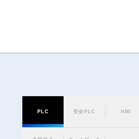
PLC
安全PLC
HMI