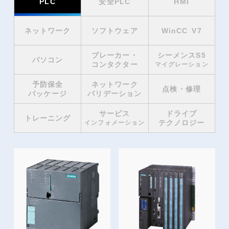
PLC
安全PLC
HMI
ネットワーク
ソフトウェア
WinCC V7
ブレーカー・
シーメンスS5
パソコン
コンタクター
マイグレーション
予防保全
ネットワーク
点検・修理
パッケージ
バリデーション
サービス
ドライブ
トレーニング
テクノロジー
インフォメーション