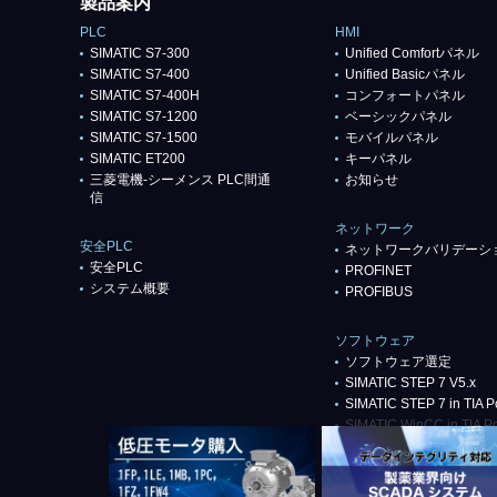
製品案内
PLC
HMI
SIMATIC S7-300
Unified Comfortパネル
SIMATIC S7-400
Unified Basicパネル
SIMATIC S7-400H
コンフォートパネル
SIMATIC S7-1200
ベーシックパネル
SIMATIC S7-1500
モバイルパネル
SIMATIC ET200
キーパネル
三菱電機-シーメンス PLC間通
お知らせ
信
ネットワーク
安全PLC
ネットワークバリデーシ
安全PLC
PROFlNET
システム概要
PROFIBUS
ソフトウェア
ソフトウェア選定
SIMATIC STEP 7 V5.x
SIMATIC STEP 7 in TIA Po
SIMATIC WinCC in TIA Po