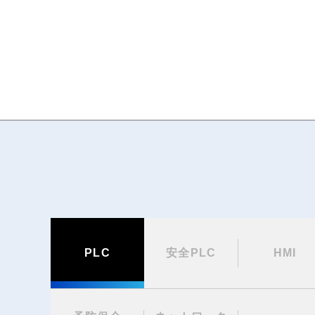
PLC
安全PLC
HMI