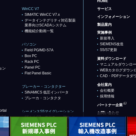
HOME
WinCC V7
サービス
SIMATIC WinCC V7.x
インフォメーション
データインテグリティ対応製薬
製品案内
業界向けSCADAシステム
機能紹介動画一覧
実施事例
新規導入
SIEMENS改造
パソコン
S5/S7更新
Field PG/MD-57A
Box PC
資料ダウンロード
Rack PC
マニュアルダウンロ
Panel PC
ョン
WEBカタログダウン
Flat Panel Basic
CAD・PDFデータダ
会社案内
ブレーカー・コンタクター
会社概要
SINAMICS 低圧インバータ
採用情報
ブレーカ・コンタクタ
パートナー企業
rtal
シーメンスS5マイグレーション
お問い合わせ
rtal
S5からS7へのリニューアル／
リプレース
代替推奨品（基本パターン）