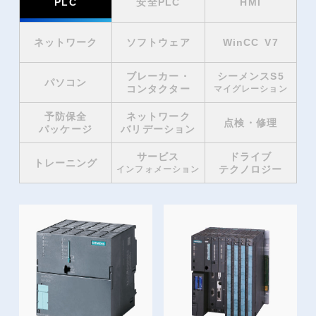
PLC
安全PLC
HMI
ネットワーク
ソフトウェア
WinCC V7
ブレーカー・
シーメンスS5
パソコン
コンタクター
マイグレーション
予防保全
ネットワーク
点検・修理
パッケージ
バリデーション
サービス
ドライブ
トレーニング
テクノロジー
インフォメーション