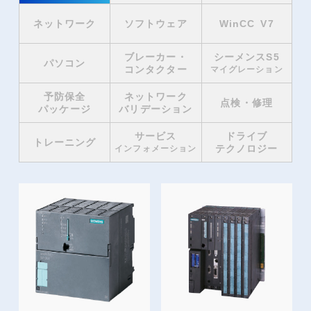
ネットワーク
ソフトウェア
WinCC V7
ブレーカー・
シーメンスS5
パソコン
コンタクター
マイグレーション
予防保全
ネットワーク
点検・修理
パッケージ
バリデーション
サービス
ドライブ
トレーニング
テクノロジー
インフォメーション