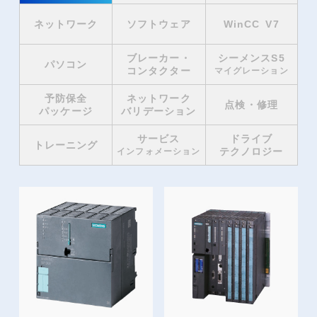
ネットワーク
ソフトウェア
WinCC V7
ブレーカー・
シーメンスS5
パソコン
コンタクター
マイグレーション
予防保全
ネットワーク
点検・修理
パッケージ
バリデーション
サービス
ドライブ
トレーニング
テクノロジー
インフォメーション