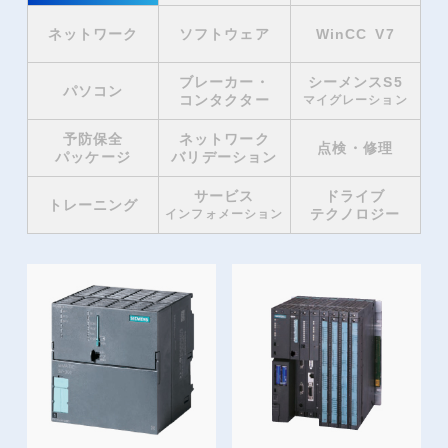
ネットワーク
ソフトウェア
WinCC V7
ブレーカー・
シーメンスS5
パソコン
コンタクター
マイグレーション
予防保全
ネットワーク
点検・修理
パッケージ
バリデーション
サービス
ドライブ
トレーニング
テクノロジー
インフォメーション