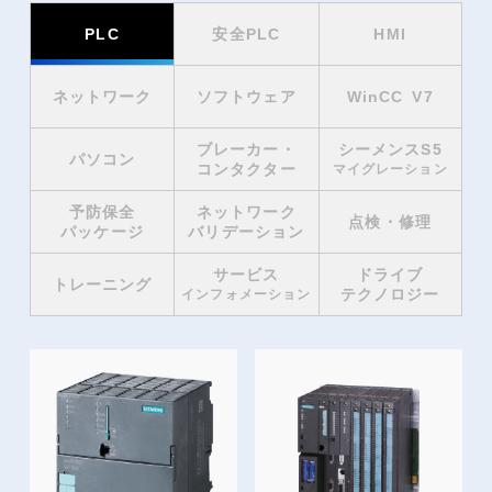
PLC
安全PLC
HMI
ネットワーク
ソフトウェア
WinCC V7
ブレーカー・
シーメンスS5
パソコン
コンタクター
マイグレーション
予防保全
ネットワーク
点検・修理
パッケージ
バリデーション
サービス
ドライブ
トレーニング
テクノロジー
インフォメーション