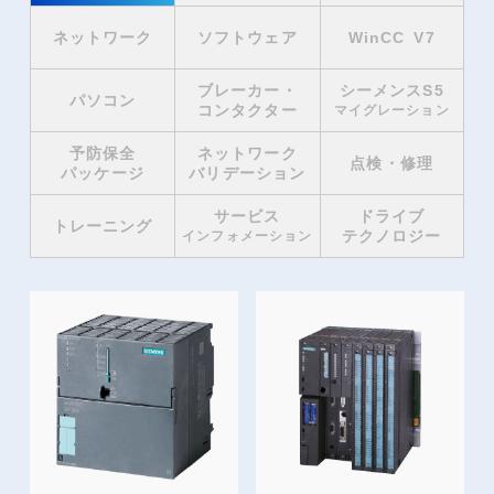
ネットワーク
ソフトウェア
WinCC V7
ブレーカー・
シーメンスS5
パソコン
コンタクター
マイグレーション
予防保全
ネットワーク
点検・修理
パッケージ
バリデーション
サービス
ドライブ
トレーニング
テクノロジー
インフォメーション