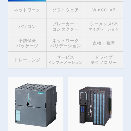
ネットワーク
ソフトウェア
WinCC V7
ブレーカー・
シーメンスS5
パソコン
コンタクター
マイグレーション
予防保全
ネットワーク
点検・修理
パッケージ
バリデーション
サービス
ドライブ
トレーニング
テクノロジー
インフォメーション