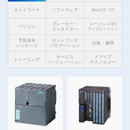
ネットワーク
ソフトウェア
WinCC V7
ブレーカー・
シーメンスS5
パソコン
コンタクター
マイグレーション
予防保全
ネットワーク
点検・修理
パッケージ
バリデーション
サービス
ドライブ
トレーニング
テクノロジー
インフォメーション