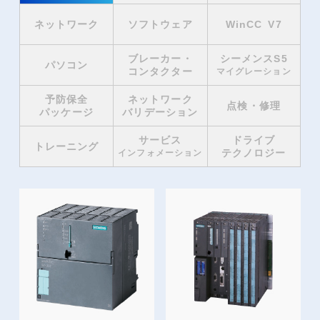
ネットワーク
ソフトウェア
WinCC V7
ブレーカー・
シーメンスS5
パソコン
コンタクター
マイグレーション
予防保全
ネットワーク
点検・修理
パッケージ
バリデーション
サービス
ドライブ
トレーニング
テクノロジー
インフォメーション