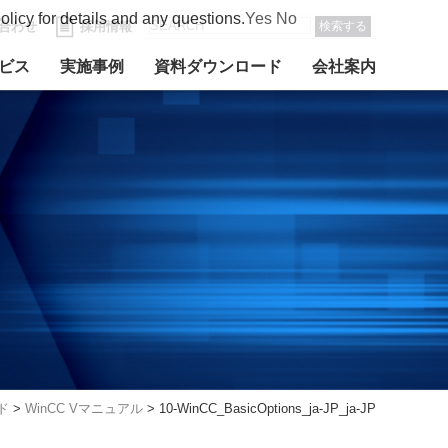
olicy for details and any questions.
Yes
No
合わせ
採用情報
検索する
ビス
実施事例
資料ダウンロード
会社案内
ド
>
WinCC Vマニュアル
>
10-WinCC_BasicOptions_ja-JP_ja-JP