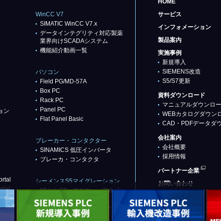
HOME
WinCC V7
サービス
SIMATIC WinCC V7.x
インフォメーション
データインテグリティ対応製薬
製品案内
業界向けSCADAシステム
機能紹介動画一覧
実施事例
新規導入
SIEMENS改造
パソコン
S5/S7更新
Field PG/MD-57A
Box PC
資料ダウンロード
Rack PC
マニュアルダウンロ
Panel PC
ョン
WEBカタログダウン
Flat Panel Basic
CAD・PDFデータダ
会社案内
ブレーカー・コンタクター
会社概要
SINAMICS 低圧インバータ
採用情報
ブレーカ・コンタクタ
パートナー企業
rtal
シーメンスS5マイグレーション
お問い合わせ
rtal
S5からS7へのリニューアル／
リプレース
代替推奨品（基本パターン）