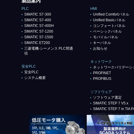
製品案内
PLC
HMI
SIMATIC S7-300
Unified Comfortパネル
SIMATIC S7-400
Unified Basicパネル
SIMATIC S7-400H
コンフォートパネル
SIMATIC S7-1200
ベーシックパネル
SIMATIC S7-1500
モバイルパネル
SIMATIC ET200
キーパネル
三菱電機-シーメンス PLC間通
お知らせ
信
ネットワーク
安全PLC
ネットワークバリデーシ
安全PLC
PROFlNET
システム概要
PROFIBUS
ソフトウェア
ソフトウェア選定
SIMATIC STEP 7 V5.x
SIMATIC STEP 7 in TIA Po
SIMATIC WinCC in TIA Po