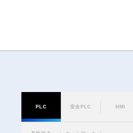
PLC
安全PLC
HMI