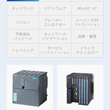
ネットワーク
ソフトウェア
WinCC V7
ブレーカー・
シーメンスS5
パソコン
コンタクター
マイグレーション
予防保全
ネットワーク
点検・修理
パッケージ
バリデーション
サービス
ドライブ
トレーニング
テクノロジー
インフォメーション