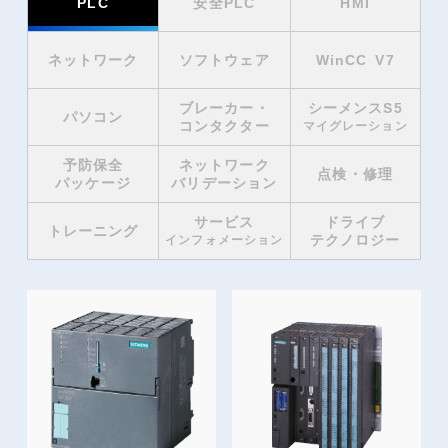
PLC
安全PLC
HMI
ネットワーク
ソフトウェア
WinCC V7
ブレーカー・
シーメンスS5
パソコン
コンタクター
マイグレーション
予防保全
ネットワーク
点検・修理
パッケージ
バリデーション
サービス
ドライブ
トレーニング
テクノロジー
インフォメーション