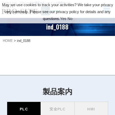
プロサイトは、プロシードが運営するシーメンス情報サイト
May we use cookies to track your activities? We take your privacy
very seriously. Please see our privacy policy for details and any
questions.
Yes
No
ind_0188
HOME
>
ind_0188
製品案内
PLC
安全PLC
HMI