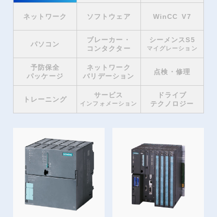
ネットワーク
ソフトウェア
WinCC V7
ブレーカー・
シーメンスS5
パソコン
コンタクター
マイグレーション
予防保全
ネットワーク
点検・修理
パッケージ
バリデーション
サービス
ドライブ
トレーニング
テクノロジー
インフォメーション