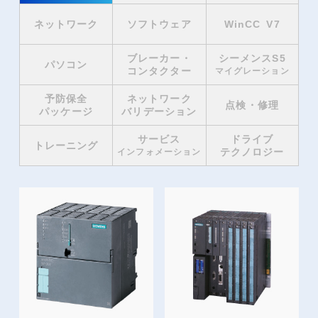
ネットワーク
ソフトウェア
WinCC V7
ブレーカー・
シーメンスS5
パソコン
コンタクター
マイグレーション
予防保全
ネットワーク
点検・修理
パッケージ
バリデーション
サービス
ドライブ
トレーニング
テクノロジー
インフォメーション