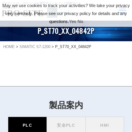
プロサイトは、プロシードが運営するシーメンス情報サイト
May we use cookies to track your activities? We take your privacy
very seriously. Please see our privacy policy for details and any
questions.
Yes
No
P_ST70_XX_04842P
HOME
>
SIMATIC S7-1200
>
P_ST70_XX_04842P
製品案内
PLC
安全PLC
HMI