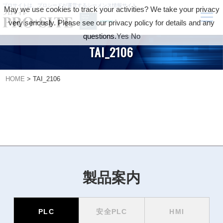
プロサイトは、プロシードが運営するシーメンス情報サイト
May we use cookies to track your activities? We take your privacy
very seriously. Please see our privacy policy for details and any
questions.
Yes
No
TAI_2106
HOME
>
TAI_2106
製品案内
PLC
安全PLC
HMI