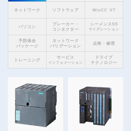
ネットワーク
ソフトウェア
WinCC V7
ブレーカー・
シーメンスS5
パソコン
コンタクター
マイグレーション
予防保全
ネットワーク
点検・修理
パッケージ
バリデーション
サービス
ドライブ
トレーニング
テクノロジー
インフォメーション