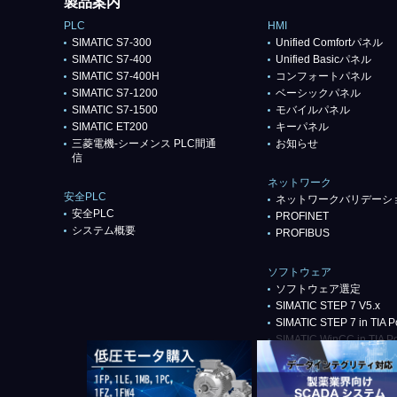
製品案内
PLC
HMI
SIMATIC S7-300
Unified Comfortパネル
SIMATIC S7-400
Unified Basicパネル
SIMATIC S7-400H
コンフォートパネル
SIMATIC S7-1200
ベーシックパネル
SIMATIC S7-1500
モバイルパネル
SIMATIC ET200
キーパネル
三菱電機-シーメンス PLC間通
お知らせ
信
ネットワーク
安全PLC
ネットワークバリデーシ
安全PLC
PROFlNET
システム概要
PROFIBUS
ソフトウェア
ソフトウェア選定
SIMATIC STEP 7 V5.x
SIMATIC STEP 7 in TIA Po
SIMATIC WinCC in TIA Po