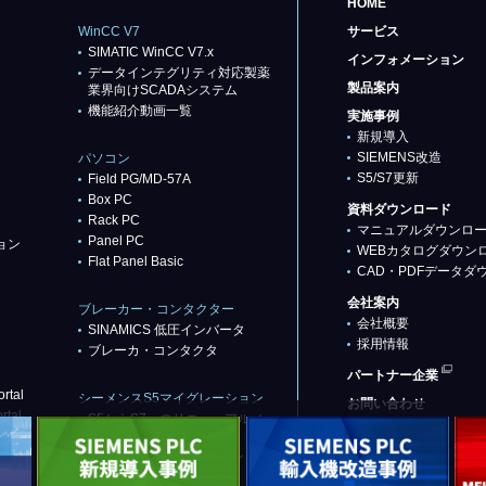
HOME
WinCC V7
サービス
SIMATIC WinCC V7.x
インフォメーション
データインテグリティ対応製薬
製品案内
業界向けSCADAシステム
機能紹介動画一覧
実施事例
新規導入
SIEMENS改造
パソコン
S5/S7更新
Field PG/MD-57A
Box PC
資料ダウンロード
Rack PC
マニュアルダウンロ
Panel PC
ョン
WEBカタログダウン
Flat Panel Basic
CAD・PDFデータダ
会社案内
ブレーカー・コンタクター
会社概要
SINAMICS 低圧インバータ
採用情報
ブレーカ・コンタクタ
パートナー企業
rtal
シーメンスS5マイグレーション
お問い合わせ
rtal
S5からS7へのリニューアル／
リプレース
代替推奨品（基本パターン）