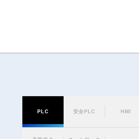
PLC
安全PLC
HMI