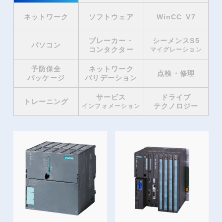
ネットワーク
ソフトウェア
WinCC V7
ブレーカー・
シーメンスS5
パソコン
コンタクター
マイグレーション
予防保全
ネットワーク
点検・修理
パッケージ
バリデーション
サービス
ドライブ
トレーニング
テクノロジー
インフォメーション