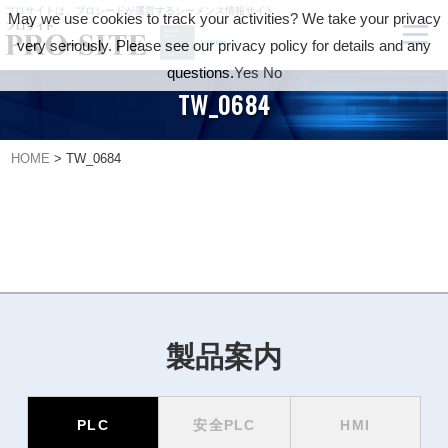
プロサイトは、プロシードが運営するシーメンス情報サイト
May we use cookies to track your activities? We take your privacy
very seriously. Please see our privacy policy for details and any
questions.
Yes
No
TW_0684
HOME
>
TW_0684
製品案内
PLC
安全PLC
HMI