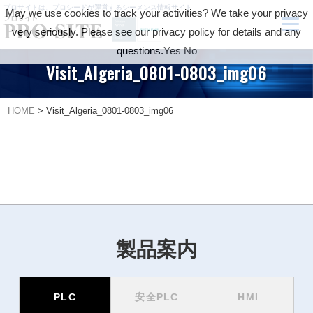
プロサイトは、プロシードが運営するシーメンス情報サイト
May we use cookies to track your activities? We take your privacy
very seriously. Please see our privacy policy for details and any
questions.
Yes
No
Visit_Algeria_0801-0803_img06
HOME
>
Visit_Algeria_0801-0803_img06
製品案内
PLC
安全PLC
HMI