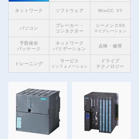
ネットワーク
ソフトウェア
WinCC V7
ブレーカー・
シーメンスS5
パソコン
コンタクター
マイグレーション
予防保全
ネットワーク
点検・修理
パッケージ
バリデーション
サービス
ドライブ
トレーニング
テクノロジー
インフォメーション