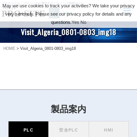
プロサイトは、プロシードが運営するシーメンス情報サイト
May we use cookies to track your activities? We take your privacy
very seriously. Please see our privacy policy for details and any
questions.
Yes
No
Visit_Algeria_0801-0803_img18
HOME
>
Visit_Algeria_0801-0803_img18
製品案内
PLC
安全PLC
HMI