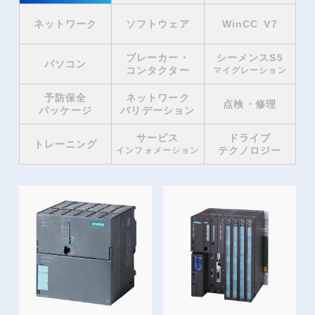
ネットワーク
ソフトウェア
WinCC V7
ブレーカー・
シーメンスS5
パソコン
コンタクター
マイグレーション
予防保全
ネットワーク
点検・修理
パッケージ
バリデーション
サービス
ドライブ
トレーニング
テクノロジー
インフォメーション