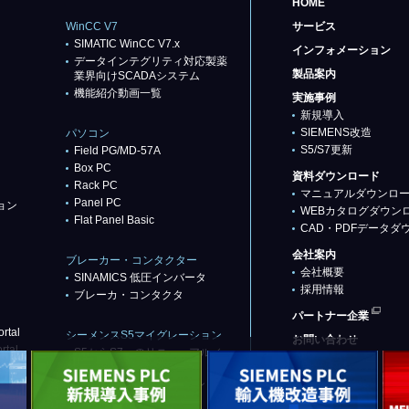
HOME
WinCC V7
サービス
SIMATIC WinCC V7.x
インフォメーション
データインテグリティ対応製薬
製品案内
業界向けSCADAシステム
機能紹介動画一覧
実施事例
新規導入
SIEMENS改造
パソコン
S5/S7更新
Field PG/MD-57A
Box PC
資料ダウンロード
Rack PC
マニュアルダウンロ
Panel PC
ョン
WEBカタログダウン
Flat Panel Basic
CAD・PDFデータダ
会社案内
ブレーカー・コンタクター
会社概要
SINAMICS 低圧インバータ
採用情報
ブレーカ・コンタクタ
パートナー企業
rtal
シーメンスS5マイグレーション
お問い合わせ
rtal
S5からS7へのリニューアル／
リプレース
代替推奨品（基本パターン）