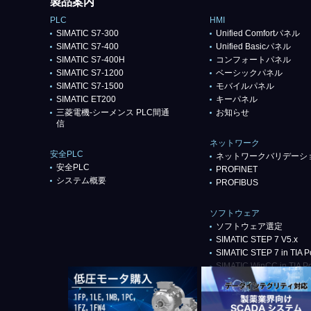
製品案内
PLC
HMI
SIMATIC S7-300
Unified Comfortパネル
SIMATIC S7-400
Unified Basicパネル
SIMATIC S7-400H
コンフォートパネル
SIMATIC S7-1200
ベーシックパネル
SIMATIC S7-1500
モバイルパネル
SIMATIC ET200
キーパネル
三菱電機-シーメンス PLC間通
お知らせ
信
ネットワーク
安全PLC
ネットワークバリデーシ
安全PLC
PROFlNET
システム概要
PROFIBUS
ソフトウェア
ソフトウェア選定
SIMATIC STEP 7 V5.x
SIMATIC STEP 7 in TIA Po
SIMATIC WinCC in TIA Po