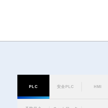
PLC
安全PLC
HMI