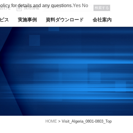
olicy for details and any questions.
Yes
No
合わせ
採用情報
検索する
ビス
実施事例
資料ダウンロード
会社案内
HOME
>
Visit_Algeria_0801-0803_Top