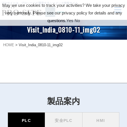
プロサイトは、プロシードが運営するシーメンス情報サイト
May we use cookies to track your activities? We take your privacy
very seriously. Please see our privacy policy for details and any
questions.
Yes
No
Visit_India_0810-11_img02
HOME
>
Visit_India_0810-11_img02
製品案内
PLC
安全PLC
HMI