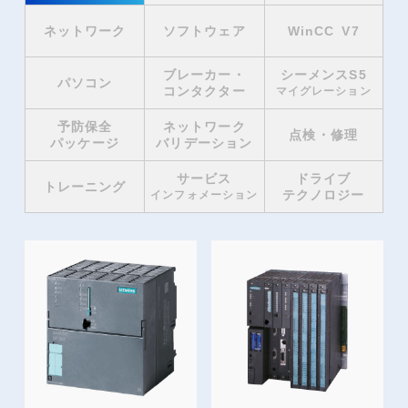
ネットワーク
ソフトウェア
WinCC V7
ブレーカー・
シーメンスS5
パソコン
コンタクター
マイグレーション
予防保全
ネットワーク
点検・修理
パッケージ
バリデーション
サービス
ドライブ
トレーニング
テクノロジー
インフォメーション