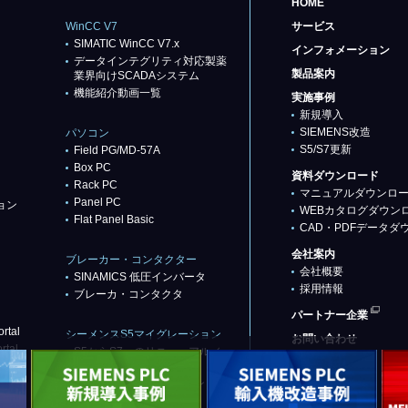
HOME
WinCC V7
サービス
SIMATIC WinCC V7.x
インフォメーション
データインテグリティ対応製薬
製品案内
業界向けSCADAシステム
機能紹介動画一覧
実施事例
新規導入
SIEMENS改造
パソコン
S5/S7更新
Field PG/MD-57A
Box PC
資料ダウンロード
Rack PC
マニュアルダウンロ
Panel PC
ョン
WEBカタログダウン
Flat Panel Basic
CAD・PDFデータダ
会社案内
ブレーカー・コンタクター
会社概要
SINAMICS 低圧インバータ
採用情報
ブレーカ・コンタクタ
パートナー企業
rtal
シーメンスS5マイグレーション
お問い合わせ
rtal
S5からS7へのリニューアル／
リプレース
代替推奨品（基本パターン）