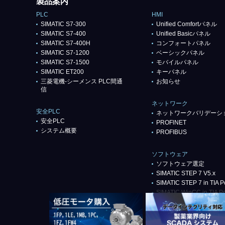
製品案内
PLC
HMI
SIMATIC S7-300
Unified Comfortパネル
SIMATIC S7-400
Unified Basicパネル
SIMATIC S7-400H
コンフォートパネル
SIMATIC S7-1200
ベーシックパネル
SIMATIC S7-1500
モバイルパネル
SIMATIC ET200
キーパネル
三菱電機-シーメンス PLC間通
お知らせ
信
ネットワーク
安全PLC
ネットワークバリデーシ
安全PLC
PROFlNET
システム概要
PROFIBUS
ソフトウェア
ソフトウェア選定
SIMATIC STEP 7 V5.x
SIMATIC STEP 7 in TIA Po
SIMATIC WinCC in TIA Po