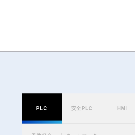
PLC
安全PLC
HMI