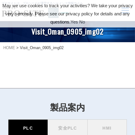
プロサイトは、プロシードが運営するシーメンス情報サイト
May we use cookies to track your activities? We take your privacy
very seriously. Please see our privacy policy for details and any
questions.
Yes
No
Visit_Oman_0905_img02
HOME
>
Visit_Oman_0905_img02
製品案内
PLC
安全PLC
HMI