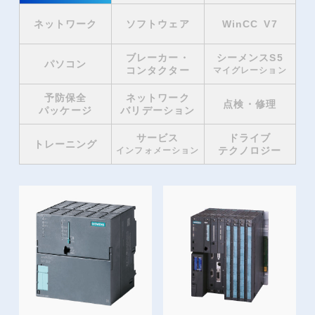
ネットワーク
ソフトウェア
WinCC V7
ブレーカー・
シーメンスS5
パソコン
コンタクター
マイグレーション
予防保全
ネットワーク
点検・修理
パッケージ
バリデーション
サービス
ドライブ
トレーニング
テクノロジー
インフォメーション