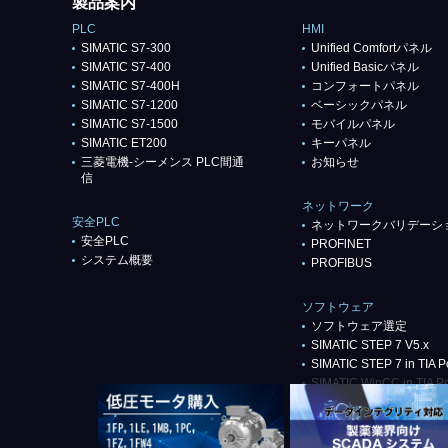
製品案内
PLC
HMI
SIMATIC S7-300
Unified Comfortパネル
SIMATIC S7-400
Unified Basicパネル
SIMATIC S7-400H
コンフォートパネル
SIMATIC S7-1200
ベーシックパネル
SIMATIC S7-1500
モバイルパネル
SIMATIC ET200
キーパネル
三菱電機-シーメンス PLC間通
お知らせ
信
ネットワーク
安全PLC
ネットワークバリデーシ
安全PLC
PROFlNET
システム概要
PROFIBUS
ソフトウェア
ソフトウェア選定
SIMATIC STEP 7 V5.x
SIMATIC STEP 7 in TIA Po
SIMATIC WinCC in TIA Po