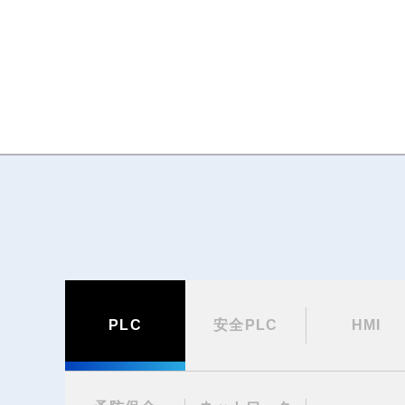
PLC
安全PLC
HMI