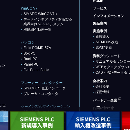
HOME
WinCC V7
サービス
SIMATIC WinCC V7.x
インフォメーション
データインテグリティ対応製薬
製品案内
業界向けSCADAシステム
機能紹介動画一覧
実施事例
新規導入
SIEMENS改造
パソコン
S5/S7更新
Field PG/MD-57A
Box PC
資料ダウンロード
Rack PC
マニュアルダウンロ
Panel PC
ョン
WEBカタログダウン
Flat Panel Basic
CAD・PDFデータダ
会社案内
ブレーカー・コンタクター
会社概要
SINAMICS 低圧インバータ
採用情報
ブレーカ・コンタクタ
パートナー企業
rtal
シーメンスS5マイグレーション
お問い合わせ
rtal
S5からS7へのリニューアル／
リプレース
代替推奨品（基本パターン）