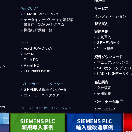
HOME
WinCC V7
サービス
SIMATIC WinCC V7.x
インフォメーション
データインテグリティ対応製薬
製品案内
業界向けSCADAシステム
機能紹介動画一覧
実施事例
新規導入
SIEMENS改造
パソコン
S5/S7更新
Field PG/MD-57A
Box PC
資料ダウンロード
Rack PC
マニュアルダウンロ
Panel PC
ョン
WEBカタログダウン
Flat Panel Basic
CAD・PDFデータダ
会社案内
ブレーカー・コンタクター
会社概要
SINAMICS 低圧インバータ
採用情報
ブレーカ・コンタクタ
パートナー企業
rtal
シーメンスS5マイグレーション
お問い合わせ
rtal
S5からS7へのリニューアル／
リプレース
代替推奨品（基本パターン）