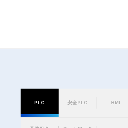
PLC
安全PLC
HMI