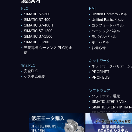
製品案内
PLC
HMI
SIMATIC S7-300
Unified Comfortパネル
SIMATIC S7-400
Unified Basicパネル
SIMATIC S7-400H
コンフォートパネル
SIMATIC S7-1200
ベーシックパネル
SIMATIC S7-1500
モバイルパネル
SIMATIC ET200
キーパネル
三菱電機-シーメンス PLC間通
お知らせ
信
ネットワーク
安全PLC
ネットワークバリデーシ
安全PLC
PROFlNET
システム概要
PROFIBUS
ソフトウェア
ソフトウェア選定
SIMATIC STEP 7 V5.x
SIMATIC STEP 7 in TIA Po
SIMATIC WinCC in TIA Po