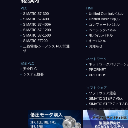
製品案内
PLC
HMI
SIMATIC S7-300
Unified Comfortパネル
SIMATIC S7-400
Unified Basicパネル
SIMATIC S7-400H
コンフォートパネル
SIMATIC S7-1200
ベーシックパネル
SIMATIC S7-1500
モバイルパネル
SIMATIC ET200
キーパネル
三菱電機-シーメンス PLC間通
お知らせ
信
ネットワーク
安全PLC
ネットワークバリデーシ
安全PLC
PROFlNET
システム概要
PROFIBUS
ソフトウェア
ソフトウェア選定
SIMATIC STEP 7 V5.x
SIMATIC STEP 7 in TIA Po
SIMATIC WinCC in TIA Po