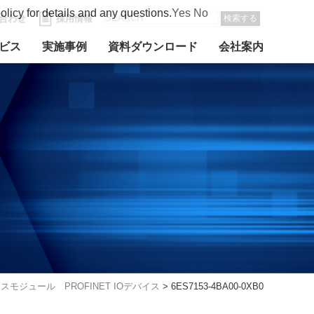
olicy for details and any questions.
Yes
No
合わせ
採用情報
検索する
ビス
実施事例
資料ダウンロード
会社案内
スモジュール PROFINET IOデバイス
>
6ES7153-4BA00-0XB0