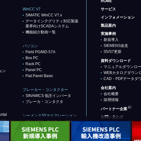
HOME
WinCC V7
サービス
SIMATIC WinCC V7.x
インフォメーション
データインテグリティ対応製薬
製品案内
業界向けSCADAシステム
機能紹介動画一覧
実施事例
新規導入
SIEMENS改造
パソコン
S5/S7更新
Field PG/MD-57A
Box PC
資料ダウンロード
Rack PC
マニュアルダウンロ
Panel PC
ョン
WEBカタログダウン
Flat Panel Basic
CAD・PDFデータダ
会社案内
ブレーカー・コンタクター
会社概要
SINAMICS 低圧インバータ
採用情報
ブレーカ・コンタクタ
パートナー企業
rtal
シーメンスS5マイグレーション
お問い合わせ
rtal
S5からS7へのリニューアル／
リプレース
代替推奨品（基本パターン）