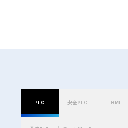
PLC
安全PLC
HMI