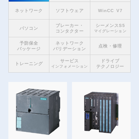
ネットワーク
ソフトウェア
WinCC V7
ブレーカー・
シーメンスS5
パソコン
コンタクター
マイグレーション
予防保全
ネットワーク
点検・修理
パッケージ
バリデーション
サービス
ドライブ
トレーニング
テクノロジー
インフォメーション