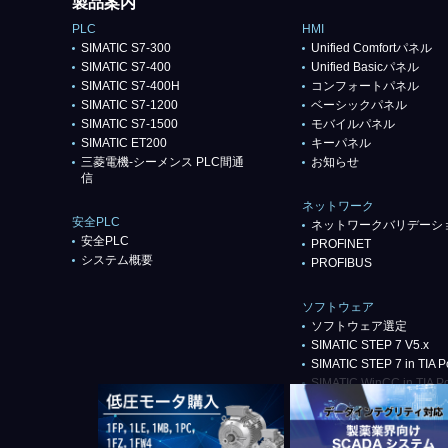
製品案内
PLC
HMI
SIMATIC S7-300
Unified Comfortパネル
SIMATIC S7-400
Unified Basicパネル
SIMATIC S7-400H
コンフォートパネル
SIMATIC S7-1200
ベーシックパネル
SIMATIC S7-1500
モバイルパネル
SIMATIC ET200
キーパネル
三菱電機-シーメンス PLC間通
お知らせ
信
ネットワーク
安全PLC
ネットワークバリデーシ
安全PLC
PROFlNET
システム概要
PROFIBUS
ソフトウェア
ソフトウェア選定
SIMATIC STEP 7 V5.x
SIMATIC STEP 7 in TIA Po
SIMATIC WinCC in TIA Po